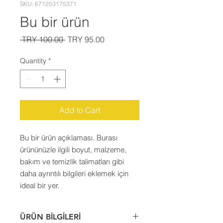
SKU: 671253175371
Bu bir ürün
Regular
Sale
 TRY 100.00 
TRY 95.00
Price
Price
Quantity
*
Add to Cart
Bu bir ürün açıklaması. Burası 
ürününüzle ilgili boyut, malzeme, 
bakım ve temizlik talimatları gibi 
daha ayrıntılı bilgileri eklemek için 
ideal bir yer.
ÜRÜN BİLGİLERİ